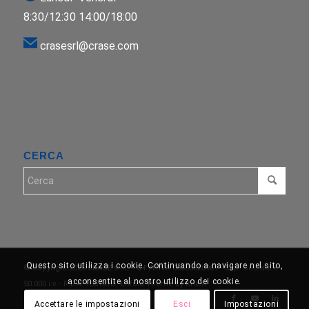
8:30/12:30 14:00/18:00
crasesrl@crase.com
CERCA
Questo sito utilizza i cookie. Continuando a navigare nel sito,
© Copyright 2026 CRASE s.r.l. − C.F./P.IVA 06555520961 - Cap. Sociale €
acconsentite al nostro utilizzo dei cookie.
50.000 i.v. - R.E.A. 1861878 -
Enfold Theme by Kriesi
Accettare le impostazioni
Esci
Impostazioni