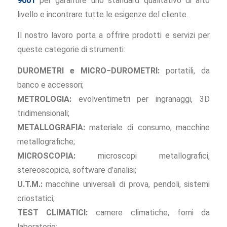
9001
per garantire uno standard qualitativo di alto
livello e incontrare tutte le esigenze del cliente.
Il nostro lavoro porta a offrire prodotti e servizi per
queste categorie di strumenti:
DUROMETRI e MICRO−DUROMETRI:
portatili, da
banco e accessori;
METROLOGIA:
evolventimetri per ingranaggi, 3D
tridimensionali;
METALLOGRAFIA:
materiale di consumo, macchine
metallografiche;
MICROSCOPIA:
microscopi metallografici,
stereoscopica, software d’analisi;
U.T.M.:
macchine universali di prova, pendoli, sistemi
criostatici;
TEST CLIMATICI:
camere climatiche, forni da
laboratorio;