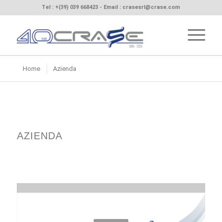
Tel :
+(39) 039 668423
- Email :
crasesrl@crase.com
Home
Azienda
AZIENDA