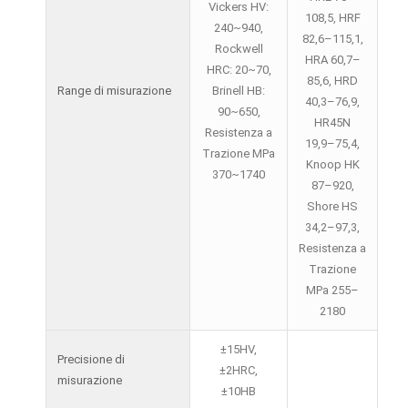
Vickers HV:
108,5, HRF
240~940,
82,6–115,1,
Rockwell
HRA 60,7–
HRC: 20~70,
85,6, HRD
Range di misurazione
Brinell HB:
40,3–76,9,
90~650,
HR45N
Resistenza a
19,9–75,4,
Trazione MPa
Knoop HK
370~1740
87–920,
Shore HS
34,2–97,3,
Resistenza a
Trazione
MPa 255–
2180
±15HV,
Precisione di
±2HRC,
misurazione
±10HB