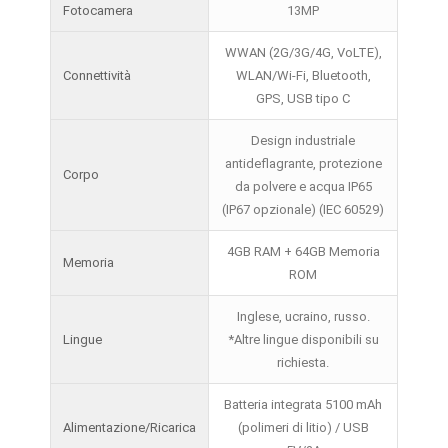
Fotocamera
13MP
WWAN (2G/3G/4G, VoLTE),
Connettività
WLAN/Wi-Fi, Bluetooth,
GPS, USB tipo C
Design industriale
antideflagrante, protezione
Corpo
da polvere e acqua IP65
(IP67 opzionale) (IEC 60529)
4GB RAM + 64GB Memoria
Memoria
ROM
Inglese, ucraino, russo.
Lingue
*Altre lingue disponibili su
richiesta.
Batteria integrata 5100 mAh
Alimentazione/Ricarica
(polimeri di litio) / USB