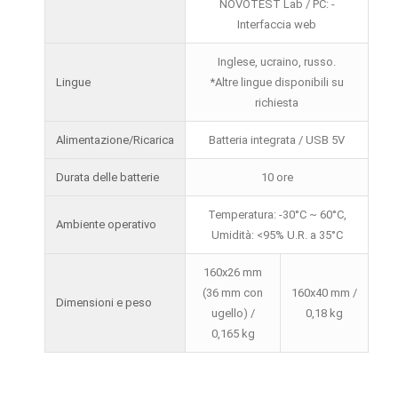
NOVOTEST Lab / PC: -
Interfaccia web
Inglese, ucraino, russo.
Lingue
*Altre lingue disponibili su
richiesta
Alimentazione/Ricarica
Batteria integrata / USB 5V
Durata delle batterie
10 ore
Temperatura: -30°C ~ 60°C,
Ambiente operativo
Umidità: <95% U.R. a 35°C
160x26 mm
(36 mm con
160x40 mm /
Dimensioni e peso
ugello) /
0,18 kg
0,165 kg