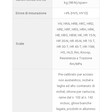
kg (98 N)/span>
Errore di misurazione
<4% (HV5, HV10)
HV, HRA, HRB, HRC, HRD,
HRE, HRF, HRG, HRH, HRK,
HB, HBS, HBW, HK, HR 15-N,
HR 30-N, HR 45-N, HR 15-T,
Scale
HR 30-T, HR 45-T, HR-15W,
HS, HLD, Rm, Knoop,
Resistenza a Trazione
Rm/MPa
Pre-calibrato per acciaio
non austenitico, nichel e
leghe ad alto contenuto di
nichel, ottone per cartucce,
rame dal n. 102 al n. 142
inclusi, ghise bianche
legate, prodotti in alluminio