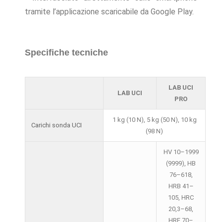
tramite l’applicazione scaricabile da Google Play.
Specifiche tecniche
LAB UCI
LAB UCI
PRO
1 kg (10 N), 5 kg (50 N), 10 kg
Carichi sonda UCI
(98 N)
HV 10–1999
(9999), HB
76–618,
HRB 41–
105, HRC
20,3–68,
HRE 70–