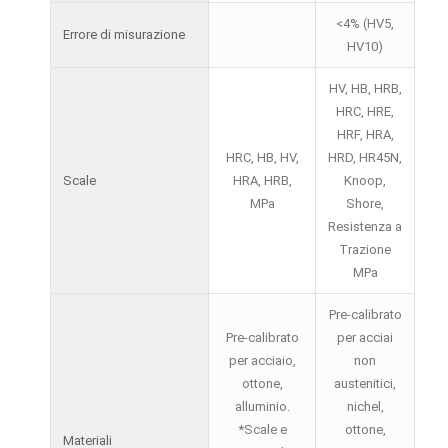
<4% (HV5,
Errore di misurazione
HV10)
HV, HB, HRB,
HRC, HRE,
HRF, HRA,
HRC, HB, HV,
HRD, HR45N,
Scale
HRA, HRB,
Knoop,
MPa
Shore,
Resistenza a
Trazione
MPa
Pre-calibrato
Pre-calibrato
per acciai
per acciaio,
non
ottone,
austenitici,
alluminio.
nichel,
*Scale e
ottone,
Materiali